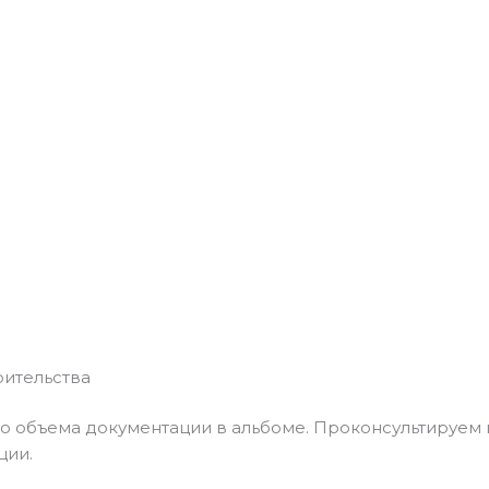
оительства
го объема документации в альбоме. Проконсультируем 
ции.